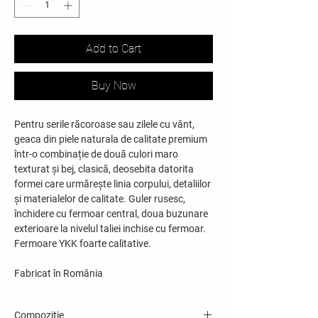
Add to Cart
Buy Now
Pentru serile răcoroase sau zilele cu vânt,
geaca din piele naturala de calitate premium
într-o combinație de două culori maro
texturat și bej, clasică, deosebita datorita
formei care urmărește linia corpului, detaliilor
și materialelor de calitate. Guler rusesc,
închidere cu fermoar central, doua buzunare
exterioare la nivelul taliei inchise cu fermoar.
Fermoare YKK foarte calitative.
Fabricat în România
Compoziție