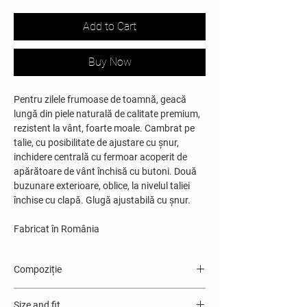
Add to Cart
Buy Now
Pentru zilele frumoase de toamnă, geacă
lungă din piele naturală de calitate premium,
rezistent la vânt, foarte moale. Cambrat pe
talie, cu posibilitate de ajustare cu șnur,
inchidere centrală cu fermoar acoperit de
apărătoare de vânt închisă cu butoni. Două
buzunare exterioare, oblice, la nivelul taliei
închise cu clapă. Glugă ajustabilă cu șnur.
Fabricat în România
Compoziție
Material exterior: 100% piele ovine
Size and fit