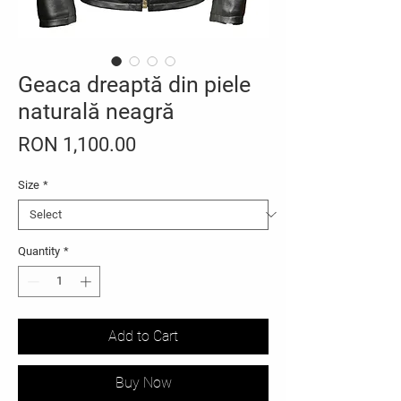
Geaca dreaptă din piele
naturală neagră
Price
RON 1,100.00
Size
*
Quantity
*
Add to Cart
Buy Now