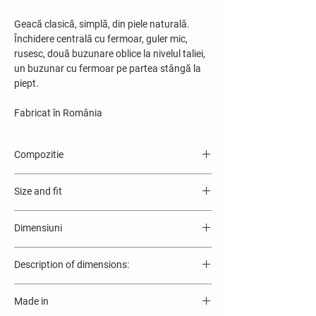
Geacă clasică, simplă, din piele naturală.
Închidere centrală cu fermoar, guler mic,
rusesc, două buzunare oblice la nivelul taliei,
un buzunar cu fermoar pe partea stângă la
piept.
Fabricat în România
Compozitie
Material exterior: 100% piele naturală ovine
Size and fit
Interior: 100% poliester
Izolatie: vată 100% poliester
- Mărime normală ușor supradimensionată
Guler: 100% piele cu blana ovine
Dimensiuni
pe corp
- Material foarte rezistent cu o textură
Dimensiunile de mai jos sunt in centimentrii.
deosebită
Description of dimensions:
Mărime
A
B
C
A - Length of the jacket measured from the
Pentru asistență la stabilirea mărimii portivite
lungime
piept
mâneca
Made in
base of the neck/shoulder seam
sună la +40 733 404 094