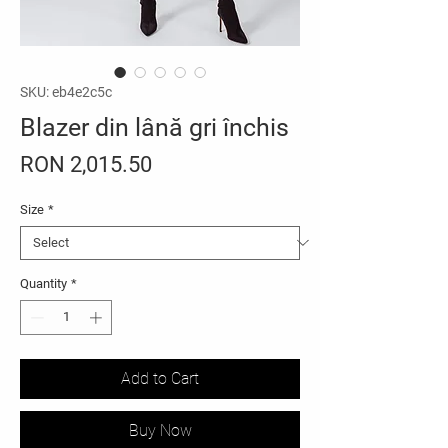
SKU: eb4e2c5c
Blazer din lână gri închis
Price
RON 2,015.50
Size
*
Quantity
*
Add to Cart
Buy Now