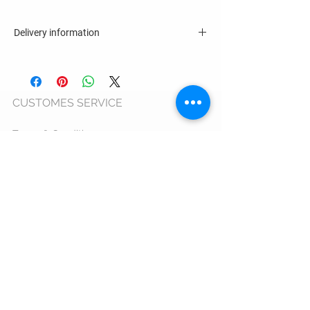
Delivery information
6 - 8 business days
CUSTOMES SERVICE
Terms & Conditions >
Privacy Policy >
Cookie Usage Policy >
Warranty >
ANPC >
ORDERS AND DELIVERY
Shipping Information >
Return Policy >
Complaint Form >
Size Guide >