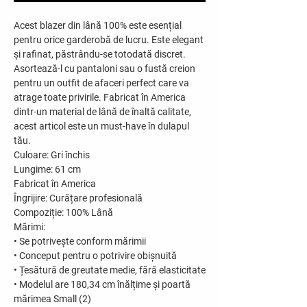
Acest blazer din lână 100% este esențial
pentru orice garderobă de lucru. Este elegant
și rafinat, păstrându-se totodată discret.
Asortează-l cu pantaloni sau o fustă creion
pentru un outfit de afaceri perfect care va
atrage toate privirile. Fabricat în America
dintr-un material de lână de înaltă calitate,
acest articol este un must-have în dulapul
tău.
Culoare:
Gri închis
Lungime:
61 cm
Fabricat în America
Îngrijire:
Curățare profesională
Compoziție:
100% Lână
Mărimi:
• Se potrivește conform mărimii
• Conceput pentru o potrivire obișnuită
• Țesătură de greutate medie, fără elasticitate
• Modelul are 180,34 cm înălțime și poartă
mărimea Small (2)