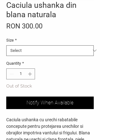
Caciula ushanka din
blana naturala
Price
RON 300.00
Size
*
Quantity
*
Out of Stock
Notify When Available
Caciula ushanka cu urechi rabatabile
concepute pentru protejarea urechilor si
obrajilor impotriva vantului si frigului. Blana
naturala pe urechi si clapa frontala, piele