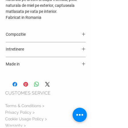
naturala de miel pe exterior, captuseala
matlasata pe vata pe interior.
Fabricat in Romania
Compozitie
Blana naturala, piele ovine, serj matlasat pe
Intretinere
vata poliester
Made in
România
CUSTOMES SERVICE
Terms & Conditions >
Privacy Policy >
Cookie Usage Policy >
Warranty >