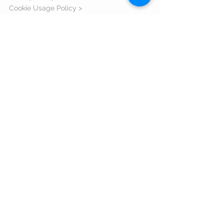
Cookie Usage Policy >
Warranty >
ANPC >
ORDERS AND DELIVERY
Shipping Information >
Return Policy >
Complaint Form >
Size Guide >
Contact us >
VISIT US
Bulevardul Eroilor 1 Orastie judetul
Hunedoara - 335700 Romania
Email:
comenzi@zxsshop.ro
Phone:
+40 733 40 40 94
About us >