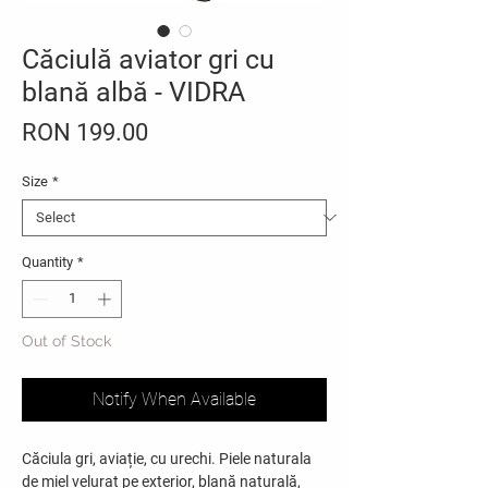
Căciulă aviator gri cu
blană albă - VIDRA
Price
RON 199.00
Size
*
Quantity
*
Out of Stock
Notify When Available
Căciula gri, aviație, cu urechi. Piele naturala
de miel velurat pe exterior, blană naturală,