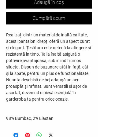
Adaugă în coș
Cumpără acum
Realizați dintr-un material de înaltă calitate,
acești pantaloni drepți oferă un aspect curat
și elegant. Țesătura este netedă la atingere și
rezistentă în timp. Talia înaltă asigură o
potrivire avantajoasă, subliniind frumos
silueta. Dispun de buzunare atât în față, cât
și la spate, pentru un plus de funcționalitate.
Nuanța deschisă de bej adaugă un aer
proaspăt și rafinat. Sunt versatili și ușor de
asortat, devenind o piesă esențială în
garderoba ta pentru orice ocazie.
98% Bumbac, 2% Elastan