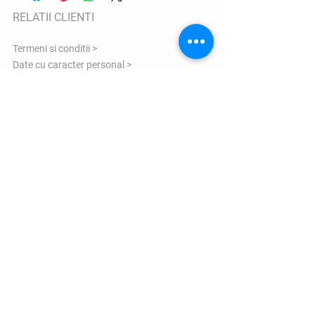
RELATII CLIENTI
Termeni si conditii >
Date cu caracter personal >
Politica de utilizare Cookie >
Garantie >
ANPC >
COMENZI SI LIVRARE
Informatii transport >
Politica de returnare >
Formular reclamatii >
Informatii marimi >
Contacteaza-ne >
VIZITEAZA-NE
Bulevardul Eroilor 1 Orastie judetul Hunedoara
- 335700 Romania