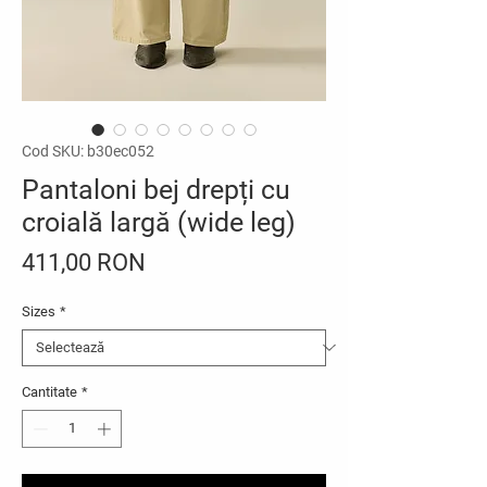
Cod SKU: b30ec052
Pantaloni bej drepți cu
croială largă (wide leg)
Preț
411,00 RON
Sizes
*
Cantitate
*