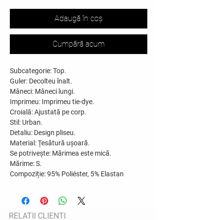
Adaugă în coș
Cumpără acum
Subcategorie:
Top.
Guler:
Decolteu înalt.
Mâneci:
Mâneci lungi.
Imprimeu:
Imprimeu tie-dye.
Croială:
Ajustată pe corp.
Stil:
Urban.
Detaliu:
Design pliseu.
Material:
Țesătură ușoară.
Se potrivește:
Mărimea este mică.
Mărime:
S.
Compoziție:
95% Poliéster, 5% Elastan
RELATII CLIENTI