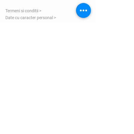
Termeni si conditii >
Date cu caracter personal >
Politica de utilizare Cookie >
Garantie >
ANPC >
COMENZI SI LIVRARE
Informatii transport >
Politica de returnare >
Formular reclamatii >
Informatii marimi >
Contacteaza-ne >
VIZITEAZA-NE
Bulevardul Eroilor 1 Orastie judetul Hunedoara
- 335700 Romania
Email:
comenzi@zxsshop.ro
Phone:
+40 733 40 40 94