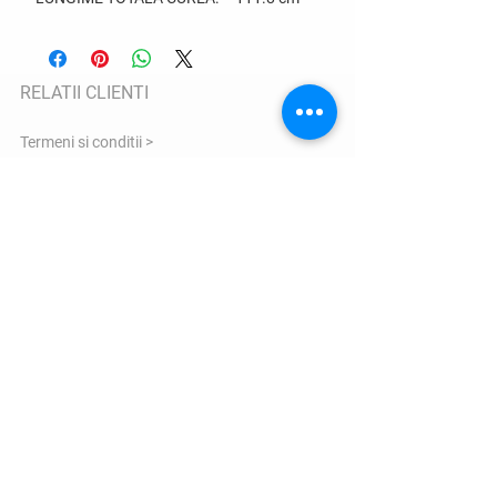
RELATII CLIENTI
Termeni si conditii >
Date cu caracter personal >
Politica de utilizare Cookie >
Garantie >
ANPC >
COMENZI SI LIVRARE
Informatii transport >
Politica de returnare >
Formular reclamatii >
Informatii marimi >
Contacteaza-ne >
VIZITEAZA-NE