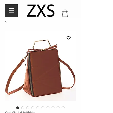
Cod SKU: 63e0bfda