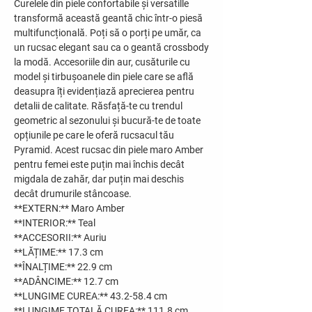
Curelele din piele confortabile și versatille
transformă această geantă chic într-o piesă
multifuncțională. Poți să o porți pe umăr, ca
un rucsac elegant sau ca o geantă crossbody
la modă. Accesoriile din aur, cusăturile cu
model și tirbușoanele din piele care se află
deasupra îți evidențiază aprecierea pentru
detalii de calitate. Răsfață-te cu trendul
geometric al sezonului și bucură-te de toate
opțiunile pe care le oferă rucsacul tău
Pyramid. Acest rucsac din piele maro Amber
pentru femei este puțin mai închis decât
migdala de zahăr, dar puțin mai deschis
decât drumurile stâncoase.
**EXTERN:** Maro Amber
**INTERIOR:** Teal
**ACCESORII:** Auriu
**LĂȚIME:** 17.3 cm
**ÎNALȚIME:** 22.9 cm
**ADÂNCIME:** 12.7 cm
**LUNGIME CUREA:** 43.2-58.4 cm
**LUNGIME TOTALĂ CUREA:** 111.8 cm