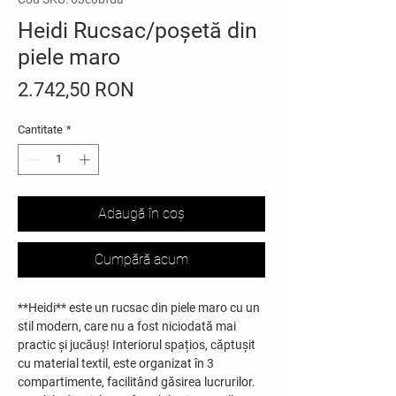
Heidi Rucsac/poșetă din
piele maro
Preț
2.742,50 RON
Cantitate
*
Adaugă în coș
Cumpără acum
**Heidi** este un rucsac din piele maro cu un
stil modern, care nu a fost niciodată mai
practic și jucăuș! Interiorul spațios, căptușit
cu material textil, este organizat în 3
compartimente, facilitând găsirea lucrurilor.