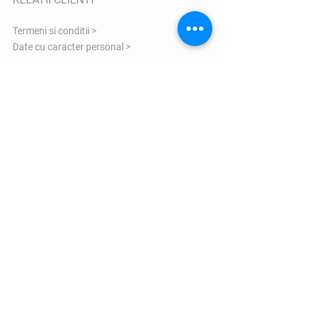
Termeni si conditii >
Date cu caracter personal >
Politica de utilizare Cookie >
Garantie >
ANPC >
COMENZI SI LIVRARE
Informatii transport >
Politica de returnare >
Formular reclamatii >
Informatii marimi >
Contacteaza-ne >
VIZITEAZA-NE
Bulevardul Eroilor 1 Orastie judetul Hunedoara
- 335700 Romania
Email:
comenzi@zxsshop.ro