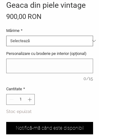
Geaca din piele vintage
Preț
900,00 RON
Mărime
*
Personalizare cu broderie pe interior (opțional)
0/15
Cantitate
*
Stoc epuizat
Notifică-mă când este disponibil