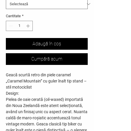
Cantitate
*
Adaugă în coș
Cumpără acum
Geacă scurtă retro din piele caramel
„Caramel Mountain” cu guler înalt tip stand –
stil motociclist
Design:
Pielea de oaie cerată (oil-waxed) importată
din Noua Zeelandă este atent selecționată,
având un finisaj unic cu aspect cerat. Nuanta
caldă de maro-roșiatic accentuează tonul
vintage modern. Geaca clasică tip biker cu
guler înalt este o piesă distinctivă — o alegere