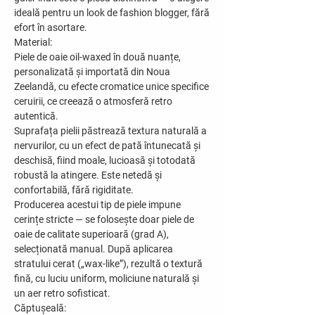
ideală pentru un look de fashion blogger, fără
efort în asortare.
Material:
Piele de oaie oil-waxed în două nuanțe,
personalizată și importată din Noua
Zeelandă, cu efecte cromatice unice specifice
ceruirii, ce creează o atmosferă retro
autentică.
Suprafața pielii păstrează textura naturală a
nervurilor, cu un efect de pată întunecată și
deschisă, fiind moale, lucioasă și totodată
robustă la atingere. Este netedă și
confortabilă, fără rigiditate.
Producerea acestui tip de piele impune
cerințe stricte — se folosește doar piele de
oaie de calitate superioară (grad A),
selecționată manual. După aplicarea
stratului cerat („wax-like”), rezultă o textură
fină, cu luciu uniform, moliciune naturală și
un aer retro sofisticat.
Căptușeală: