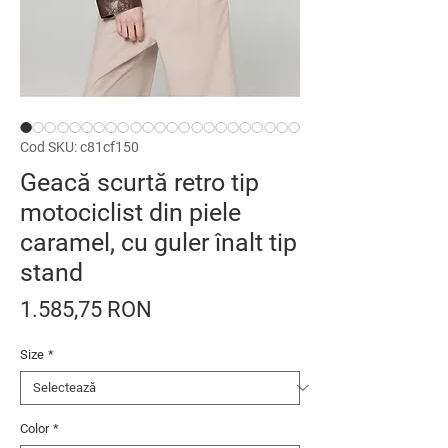
Cod SKU: c81cf150
Geacă scurtă retro tip
motociclist din piele
caramel, cu guler înalt tip
stand
Preț
1.585,75 RON
Size
*
Color
*