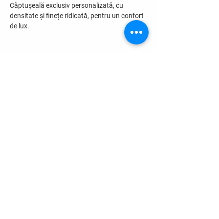
Căptușeală exclusiv personalizată, cu
densitate și finețe ridicată, pentru un confort
de lux.
Livrare
4 - 12 zile lucrătoare
RELATII CLIENTI
Termeni si conditii >
Date cu caracter personal >
Politica de utilizare Cookie >
Garantie >
ANPC >
COMENZI SI LIVRARE
Informatii transport >