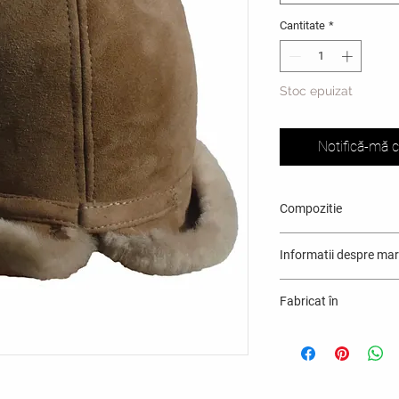
Cantitate
*
Stoc epuizat
Notifică-mă c
Compozitie
100% piele cu blana n
Informatii despre mar
Fabricat în
România