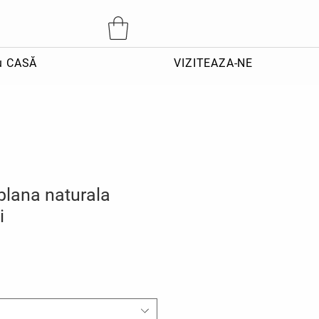
u CASĂ
VIZITEAZA-NE
blana naturala
i
eț