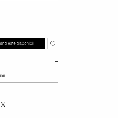
ând este disponibil
aturala ovine
imi