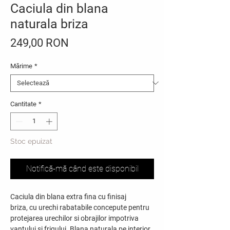
Caciula din blana
naturala briza
Preț
249,00 RON
Mărime
*
Cantitate
*
Stoc epuizat
Notifică-mă când este disponibil
Caciula din blana extra fina cu finisaj
briza, cu urechi rabatabile concepute pentru
protejarea urechilor si obrajilor impotriva
vantului si frigului. Blana naturala pe interior