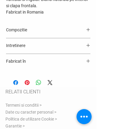
si clapa frontala.
Fabricat in Romania
Compozitie
100% blana naturala de miel
Intretinere
Fabricat în
România
RELATII CLIENTI
Termeni si conditii >
Date cu caracter personal >
Politica de utilizare Cookie >
Garantie >
ANPC >