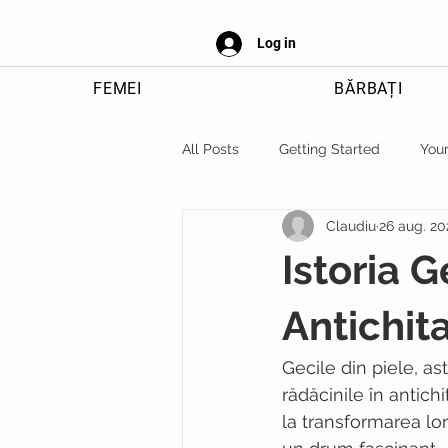
Log in
FEMEI
BĂRBAȚI
All Posts
Getting Started
You
Claudiu
26 aug. 20
Istoria G
Antichit
Gecile din piele, astă
rădăcinile în antich
la transformarea lo