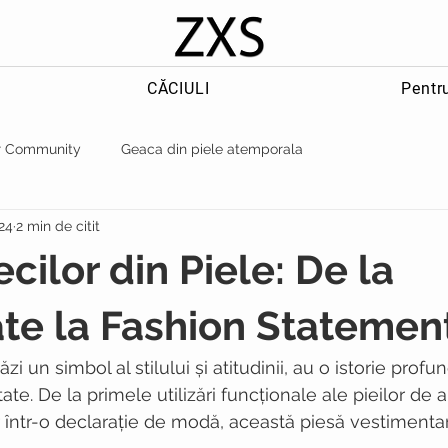
CĂCIULI
Pentr
r Community
Geaca din piele atemporala
24
2 min de citit
ecilor din Piele: De la
ate la Fashion Statemen
zi un simbol al stilului și atitudinii, au o istorie profun
itate. De la primele utilizări funcționale ale pieilor de
r într-o declarație de modă, această piesă vestimenta