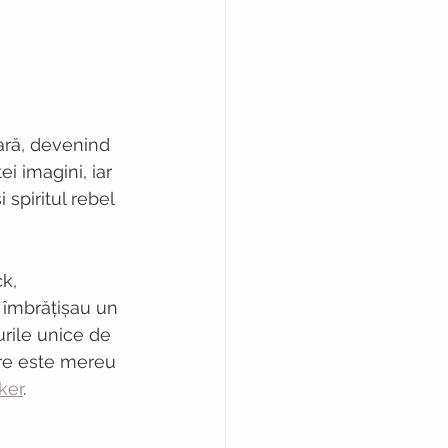
lară, devenind 
i imagini, iar 
spiritul rebel 
k, 
 îmbrățișau un 
urile unice de 
re este mereu 
ker
.