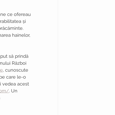
aine ce ofereau 
abilitatea și 
brăcăminte. 
narea hainelor, 
put să prindă 
imului Război 
le
, cunoscute 
 pe care le-o 
ți vedea acest 
com/
. Un 
 