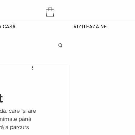
u CASĂ
VIZITEAZA-NE
t
dă, care își are 
 animale până 
ră a parcurs 