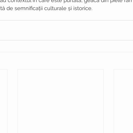
 sau contextul în care este purtată, geaca din piele ră
ă de semnificații culturale și istorice.