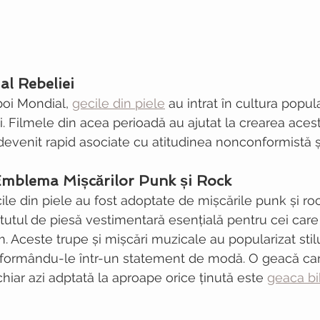
al Rebeliei
oi Mondial, 
gecile din piele
 au intrat în cultura popu
i. Filmele din acea perioadă au ajutat la crearea aceste
devenit rapid asociate cu atitudinea nonconformistă și 
 Emblema Mișcărilor Punk și Rock
ecile din piele au fost adoptate de mișcările punk și roc
tutul de piesă vestimentară esențială pentru cei care
tem. Aceste trupe și mișcări muzicale au popularizat stil
ansformându-le într-un statement de modă. O geacă ca
chiar azi adptată la aproape orice ținută este 
geaca bi