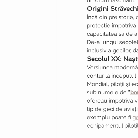
un drum fascinant.
Origini Străvechi
Încă din preistorie
protecție împotriva f
capacitatea sa de a
De-a lungul secolelo
inclusiv a gecilor, d
Secolul XX: Nașt
Versiunea modernă a
contur la începutul 
Mondial, piloții și 
sub numele de 
"
bo
ofereau împotriva vâ
tip de geci de aviaț
exemplu poate fi 
ge
echipamentul piloțil