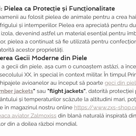
: Pielea ca Protecție și Funcționalitate
, oamenii au folosit pielea de animale pentru a crea h
rigului și intemperiilor. Pielea era apreciată pentru dur
 izola, devenind astfel un material esențial pentru îm
r, pielea a continuat să fie utilizată pentru confecțio
atorită acestor proprietăți.
erea Gecii Moderne din Piele
 gecii din piele, așa cum o cunoaștem astăzi, a înce
secolului XX, în special în context militar. În timpul Pr
echipajele avioanelor au început să poarte 
geci din pie
mber jackets
"
 sau 
"flight jackets"
, datorită protecției
ntului și temperaturilor scăzute la altitudini mari, po
ie în magazinul nostru online 
https://www.zxs-shop.
aca aviator Zalmoxiss
 din blană naturală inspirată din
or din a doilea război mondial.