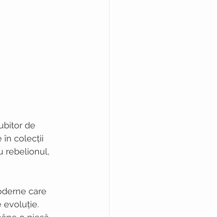
ubitor de 
în colecții 
u rebelionul, 
moderne care 
 evoluție. 