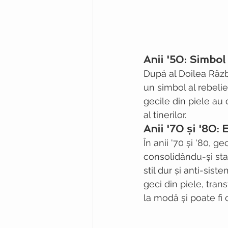
Anii '50: Simbol 
După al Doilea Răzb
un simbol al rebelie
gecile din piele au 
al tinerilor.
Anii '70 și '80:
În anii '70 și '80, g
consolidându-și sta
stil dur și anti-sis
geci din piele, tr
la modă și poate fi 