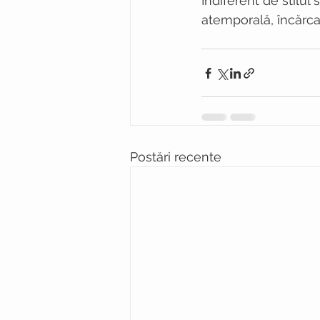
Indiferent de stilul
atemporală, încărcat
Postări recente