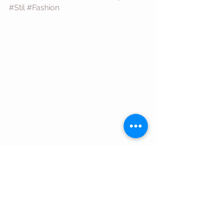
#Stil
#Fashion
Geaca din piele atemporala