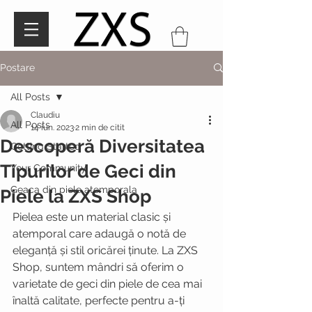
Postare
All Posts
Claudiu
All Posts
14 iun. 2023
2 min de citit
Descoperă Diversitatea
Getting Started
Tipurilor de Geci din
Your Community
Geaca din piele atemporala
Piele la ZXS Shop
Pielea este un material clasic și 
atemporal care adaugă o notă de 
eleganță și stil oricărei ținute. La ZXS 
Shop, suntem mândri să oferim o 
varietate de geci din piele de cea mai 
înaltă calitate, perfecte pentru a-ți 