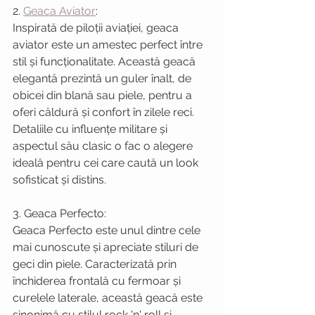
2. 
Geaca Aviator
:
Inspirată de piloții aviației, geaca 
aviator este un amestec perfect între 
stil și funcționalitate. Această geacă 
elegantă prezintă un guler înalt, de 
obicei din blană sau piele, pentru a 
oferi căldură și confort în zilele reci. 
Detaliile cu influențe militare și 
aspectul său clasic o fac o alegere 
ideală pentru cei care caută un look 
sofisticat și distins.
3. Geaca Perfecto:
Geaca Perfecto este unul dintre cele 
mai cunoscute și apreciate stiluri de 
geci din piele. Caracterizată prin 
închiderea frontală cu fermoar și 
curelele laterale, această geacă este 
sinonimă cu stilul rock 'n' roll și 